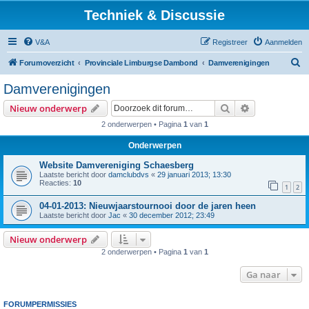
Techniek & Discussie
V&A
Registreer
Aanmelden
Z
Forumoverzicht
Provinciale Limburgse Dambond
Damverenigingen
o
Damverenigingen
e
Zoek
Uitgebreid z
Nieuw onderwerp
k
2 onderwerpen • Pagina
1
van
1
Onderwerpen
Website Damvereniging Schaesberg
Laatste bericht door
damclubdvs
«
29 januari 2013; 13:30
Reacties:
10
1
2
04-01-2013: Nieuwjaarstournooi door de jaren heen
Laatste bericht door
Jac
«
30 december 2012; 23:49
Nieuw onderwerp
2 onderwerpen • Pagina
1
van
1
Ga naar
FORUMPERMISSIES