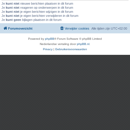
Je
kunt niet
nieuwe berichten plaatsen in dit forum
Je
kunt niet
reageren op onderwerpen in dit forum
Je
kunt niet
je eigen berichten wijzigen in dit forum
Je
kunt niet
je eigen berichten verwijderen in dit forum
Je
kunt geen
bijlagen plaatsen in dit forum
Forumoverzicht
Verwijder cookies
Alle tijden zijn
UTC+02:00
Powered by
phpBB
® Forum Software © phpBB Limited
Nederlandse vertaling door
phpBB.nl
.
Privacy
|
Gebruikersvoorwaarden