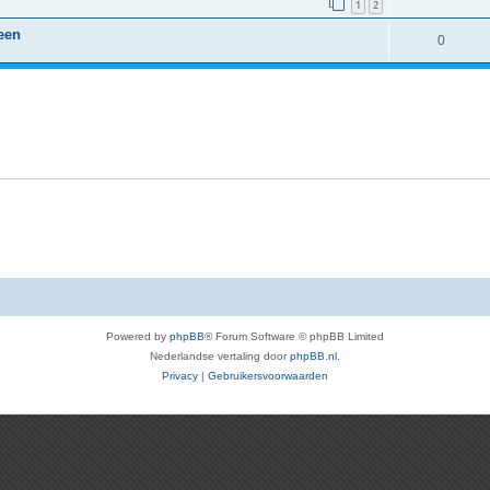
1
2
een
0
Powered by
phpBB
® Forum Software © phpBB Limited
Nederlandse vertaling door
phpBB.nl
.
Privacy
|
Gebruikersvoorwaarden