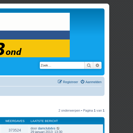
Zoek
Uitgebreid zoeken
Registreer
Aanmelden
2 onderwerpen • Pagina
1
van
1
WEERGAVES
LAATSTE BERICHT
door
damclubdvs
373524
29 januari 2013; 13:30