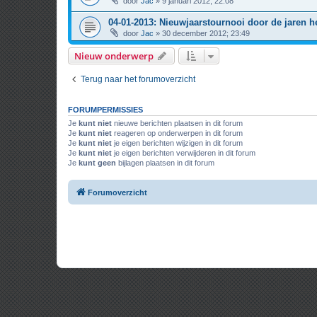
door
Jac
» 9 januari 2012; 22:08
04-01-2013: Nieuwjaarstournooi door de jaren h
door
Jac
» 30 december 2012; 23:49
Nieuw onderwerp
Terug naar het forumoverzicht
FORUMPERMISSIES
Je
kunt niet
nieuwe berichten plaatsen in dit forum
Je
kunt niet
reageren op onderwerpen in dit forum
Je
kunt niet
je eigen berichten wijzigen in dit forum
Je
kunt niet
je eigen berichten verwijderen in dit forum
Je
kunt geen
bijlagen plaatsen in dit forum
Forumoverzicht