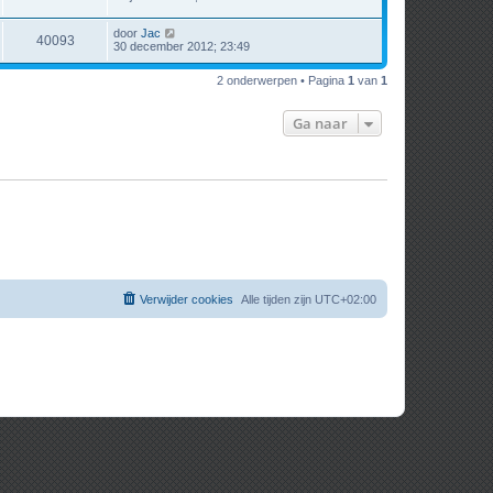
door
Jac
40093
30 december 2012; 23:49
2 onderwerpen • Pagina
1
van
1
Ga naar
Verwijder cookies
Alle tijden zijn
UTC+02:00