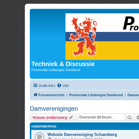
Techniek & Discussie
Provinciale Limburgse Dambond
Snelle links
V&A
Forumoverzicht
Provinciale Limburgse Dambond
Damve
Damverenigingen
Zoe
Nieuw onderwerp
ONDERWERPEN
Website Damvereniging Schaesberg