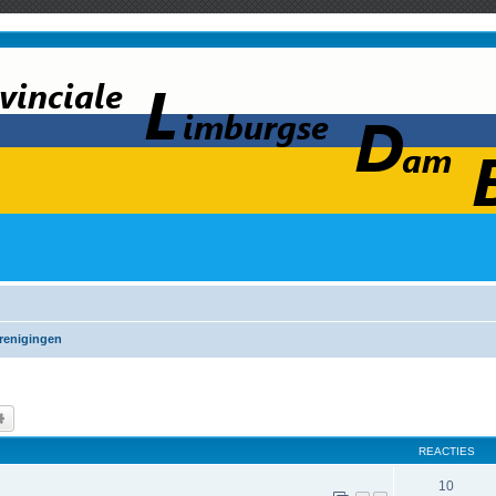
renigingen
k
Uitgebreid zoeken
REACTIES
10