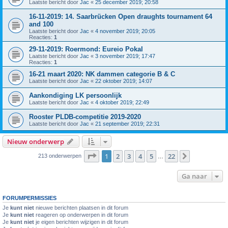
Laatste bericht door
Jac
«
25 december 2019; 20:58
16-11-2019: 14. Saarbrücken Open draughts tournament 64
and 100
Laatste bericht door
Jac
«
4 november 2019; 20:05
Reacties:
1
29-11-2019: Roermond: Eureio Pokal
Laatste bericht door
Jac
«
3 november 2019; 17:47
Reacties:
1
16-21 maart 2020: NK dammen categorie B & C
Laatste bericht door
Jac
«
22 oktober 2019; 14:07
Aankondiging LK persoonlijk
Laatste bericht door
Jac
«
4 oktober 2019; 22:49
Rooster PLDB-competitie 2019-2020
Laatste bericht door
Jac
«
21 september 2019; 22:31
Nieuw onderwerp
Pagina
1
van
22
1
2
3
4
5
22
Volgende
213 onderwerpen
…
Ga naar
FORUMPERMISSIES
Je
kunt niet
nieuwe berichten plaatsen in dit forum
Je
kunt niet
reageren op onderwerpen in dit forum
Je
kunt niet
je eigen berichten wijzigen in dit forum