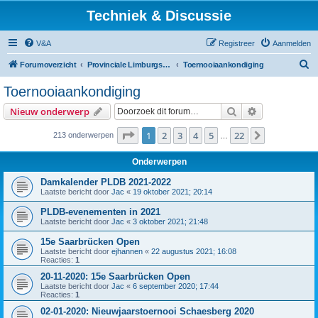
Techniek & Discussie
V&A
Registreer
Aanmelden
Z
Forumoverzicht
Provinciale Limburgse Dambond
Toernooiaankondiging
o
Toernooiaankondiging
e
Zoek
Uitgebreid z
Nieuw onderwerp
k
Pagina
1
van
22
1
2
3
4
5
22
Volgende
213 onderwerpen
…
Onderwerpen
Damkalender PLDB 2021-2022
Laatste bericht door
Jac
«
19 oktober 2021; 20:14
PLDB-evenementen in 2021
Laatste bericht door
Jac
«
3 oktober 2021; 21:48
15e Saarbrücken Open
Laatste bericht door
ejhannen
«
22 augustus 2021; 16:08
Reacties:
1
20-11-2020: 15e Saarbrücken Open
Laatste bericht door
Jac
«
6 september 2020; 17:44
Reacties:
1
02-01-2020: Nieuwjaarstoernooi Schaesberg 2020