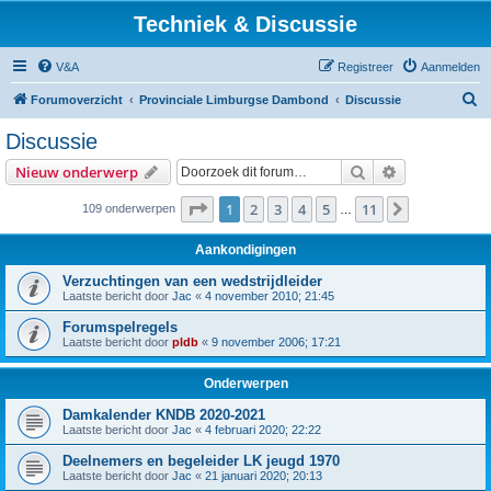
Techniek & Discussie
V&A
Registreer
Aanmelden
Z
Forumoverzicht
Provinciale Limburgse Dambond
Discussie
o
Discussie
e
Zoek
Uitgebreid z
Nieuw onderwerp
k
Pagina
1
van
11
1
2
3
4
5
11
Volgende
109 onderwerpen
…
Aankondigingen
Verzuchtingen van een wedstrijdleider
Laatste bericht door
Jac
«
4 november 2010; 21:45
Forumspelregels
Laatste bericht door
pldb
«
9 november 2006; 17:21
Onderwerpen
Damkalender KNDB 2020-2021
Laatste bericht door
Jac
«
4 februari 2020; 22:22
Deelnemers en begeleider LK jeugd 1970
Laatste bericht door
Jac
«
21 januari 2020; 20:13