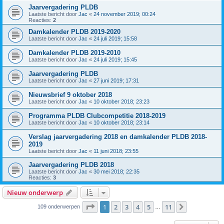
Jaarvergadering PLDB
Laatste bericht door
Jac
«
24 november 2019; 00:24
Reacties:
2
Damkalender PLDB 2019-2020
Laatste bericht door
Jac
«
24 juli 2019; 15:58
Damkalender PLDB 2019-2010
Laatste bericht door
Jac
«
24 juli 2019; 15:45
Jaarvergadering PLDB
Laatste bericht door
Jac
«
27 juni 2019; 17:31
Nieuwsbrief 9 oktober 2018
Laatste bericht door
Jac
«
10 oktober 2018; 23:23
Programma PLDB Clubcompetitie 2018-2019
Laatste bericht door
Jac
«
10 oktober 2018; 23:14
Verslag jaarvergadering 2018 en damkalender PLDB 2018-
2019
Laatste bericht door
Jac
«
11 juni 2018; 23:55
Jaarvergadering PLDB 2018
Laatste bericht door
Jac
«
30 mei 2018; 22:35
Reacties:
3
Nieuw onderwerp
Pagina
1
van
11
1
2
3
4
5
11
Volgende
109 onderwerpen
…