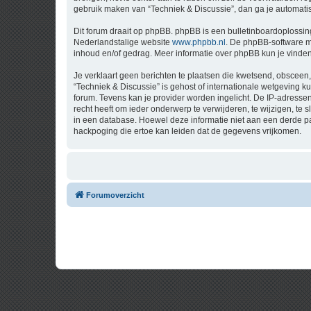
gebruik maken van “Techniek & Discussie”, dan ga je automati
Dit forum draait op phpBB. phpBB is een bulletinboardoplossing
Nederlandstalige website
www.phpbb.nl
. De phpBB-software ma
inhoud en/of gedrag. Meer informatie over phpBB kun je vinde
Je verklaart geen berichten te plaatsen die kwetsend, obsceen, 
“Techniek & Discussie” is gehost of internationale wetgeving 
forum. Tevens kan je provider worden ingelicht. De IP-adress
recht heeft om ieder onderwerp te verwijderen, te wijzigen, te s
in een database. Hoewel deze informatie niet aan een derde p
hackpoging die ertoe kan leiden dat de gegevens vrijkomen.
Forumoverzicht