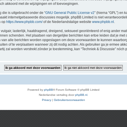
sch akkoord met de wijzigingen en of toevoegingen.
 die is uitgebracht onder de “
GNU General Public License v2
” (hierna “GPL”) en
akt internetgebaseerde discussies mogelijk. phpBB Limited is niet verantwoordelij
n op
https://www.phpbb.com/
of de Nederlandstalige website
www.phpbb.nl
.
vulgair, lasterlijk, haatdragend, dreigend, seksueel georiënteerd of enig ander mat
kunnen schenden. Het plaatsen van dergelijke berichten kan ertoe leiden dat je me
en van alle berichten worden opgeslagen om deze voorwaarden te kunnen waarborge
luiten of te verplaatsen wanneer zij dit nodig achten. Als gebruiker ga je ermee akk
artij zal worden verstrekt zónder je toestemming, kan “Techniek & Discussie” nó
Powered by
phpBB
® Forum Software © phpBB Limited
Nederlandse vertaling door
phpBB.nl
.
Privacy
|
Gebruikersvoorwaarden