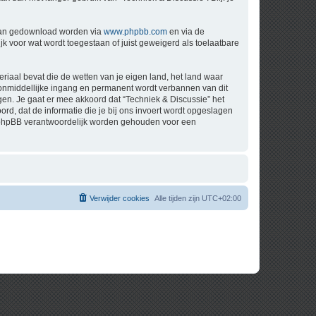
 kan gedownload worden via
www.phpbb.com
en via de
k voor wat wordt toegestaan of juist geweigerd als toelaatbare
eriaal bevat die de wetten van je eigen land, het land waar
t onmiddellijke ingang en permanent wordt verbannen van dit
n. Je gaat er mee akkoord dat “Techniek & Discussie” het
oord, dat de informatie die je bij ons invoert wordt opgeslagen
ch phpBB verantwoordelijk worden gehouden voor een
Verwijder cookies
Alle tijden zijn
UTC+02:00