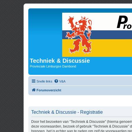
Techniek & Discussie
Provinciale Limburgse Dambond
Snelle links
V&A
Forumoverzicht
Techniek & Discussie - Registratie
Door het bezoeken van “Techniek & Discussie” (hierna genoemd “
deze voorwaarden, bezoek of gebruik “Techniek & Discussie” da
brengen, het is echter aan te raden om zelf de voorwaarden rege