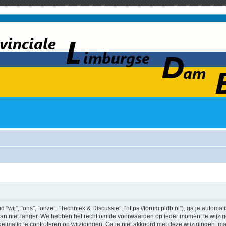
wij”, “ons”, “onze”, “Techniek & Discussie”, “https://forum.pldb.nl”), ga je automa
n niet langer. We hebben het recht om de voorwaarden op ieder moment te wijzigen
lmatig te controleren op wijzigingen. Ga je niet akkoord met deze wijzigingen, maa