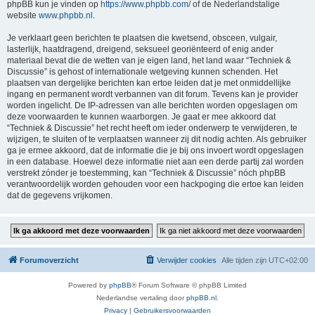
phpBB kun je vinden op
https://www.phpbb.com/
of de Nederlandstalige
website
www.phpbb.nl
.
Je verklaart geen berichten te plaatsen die kwetsend, obsceen, vulgair,
lasterlijk, haatdragend, dreigend, seksueel georiënteerd of enig ander
materiaal bevat die de wetten van je eigen land, het land waar “Techniek &
Discussie” is gehost of internationale wetgeving kunnen schenden. Het
plaatsen van dergelijke berichten kan ertoe leiden dat je met onmiddellijke
ingang en permanent wordt verbannen van dit forum. Tevens kan je provider
worden ingelicht. De IP-adressen van alle berichten worden opgeslagen om
deze voorwaarden te kunnen waarborgen. Je gaat er mee akkoord dat
“Techniek & Discussie” het recht heeft om ieder onderwerp te verwijderen, te
wijzigen, te sluiten of te verplaatsen wanneer zij dit nodig achten. Als gebruiker
ga je ermee akkoord, dat de informatie die je bij ons invoert wordt opgeslagen
in een database. Hoewel deze informatie niet aan een derde partij zal worden
verstrekt zónder je toestemming, kan “Techniek & Discussie” nóch phpBB
verantwoordelijk worden gehouden voor een hackpoging die ertoe kan leiden
dat de gegevens vrijkomen.
Forumoverzicht
Verwijder cookies
Alle tijden zijn
UTC+02:00
Powered by
phpBB
® Forum Software © phpBB Limited
Nederlandse vertaling door
phpBB.nl
.
Privacy
|
Gebruikersvoorwaarden