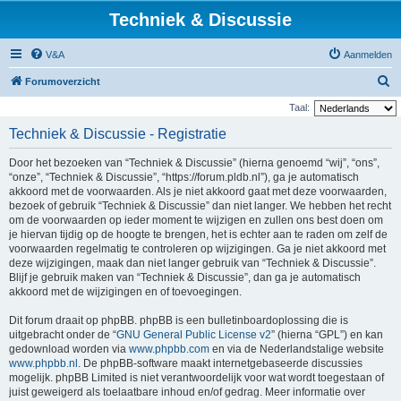
Techniek & Discussie
V&A
Aanmelden
Z
Forumoverzicht
o
Taal:
e
Techniek & Discussie - Registratie
k
Door het bezoeken van “Techniek & Discussie” (hierna genoemd “wij”, “ons”,
“onze”, “Techniek & Discussie”, “https://forum.pldb.nl”), ga je automatisch
akkoord met de voorwaarden. Als je niet akkoord gaat met deze voorwaarden,
bezoek of gebruik “Techniek & Discussie” dan niet langer. We hebben het recht
om de voorwaarden op ieder moment te wijzigen en zullen ons best doen om
je hiervan tijdig op de hoogte te brengen, het is echter aan te raden om zelf de
voorwaarden regelmatig te controleren op wijzigingen. Ga je niet akkoord met
deze wijzigingen, maak dan niet langer gebruik van “Techniek & Discussie”.
Blijf je gebruik maken van “Techniek & Discussie”, dan ga je automatisch
akkoord met de wijzigingen en of toevoegingen.
Dit forum draait op phpBB. phpBB is een bulletinboardoplossing die is
uitgebracht onder de “
GNU General Public License v2
” (hierna “GPL”) en kan
gedownload worden via
www.phpbb.com
en via de Nederlandstalige website
www.phpbb.nl
. De phpBB-software maakt internetgebaseerde discussies
mogelijk. phpBB Limited is niet verantwoordelijk voor wat wordt toegestaan of
juist geweigerd als toelaatbare inhoud en/of gedrag. Meer informatie over