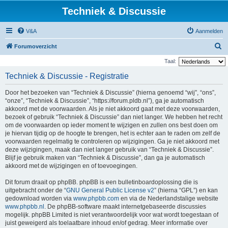
Techniek & Discussie
V&A
Aanmelden
Z
Forumoverzicht
o
Taal:
e
Techniek & Discussie - Registratie
k
Door het bezoeken van “Techniek & Discussie” (hierna genoemd “wij”, “ons”,
“onze”, “Techniek & Discussie”, “https://forum.pldb.nl”), ga je automatisch
akkoord met de voorwaarden. Als je niet akkoord gaat met deze voorwaarden,
bezoek of gebruik “Techniek & Discussie” dan niet langer. We hebben het recht
om de voorwaarden op ieder moment te wijzigen en zullen ons best doen om
je hiervan tijdig op de hoogte te brengen, het is echter aan te raden om zelf de
voorwaarden regelmatig te controleren op wijzigingen. Ga je niet akkoord met
deze wijzigingen, maak dan niet langer gebruik van “Techniek & Discussie”.
Blijf je gebruik maken van “Techniek & Discussie”, dan ga je automatisch
akkoord met de wijzigingen en of toevoegingen.
Dit forum draait op phpBB. phpBB is een bulletinboardoplossing die is
uitgebracht onder de “
GNU General Public License v2
” (hierna “GPL”) en kan
gedownload worden via
www.phpbb.com
en via de Nederlandstalige website
www.phpbb.nl
. De phpBB-software maakt internetgebaseerde discussies
mogelijk. phpBB Limited is niet verantwoordelijk voor wat wordt toegestaan of
juist geweigerd als toelaatbare inhoud en/of gedrag. Meer informatie over