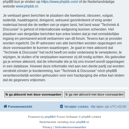
phpBB kun je vinden op
https://www.phpbb.com/
of de Nederlandstalige
website
www.phpbb.nl
.
Je verklaart geen berichten te plaatsen die kwetsend, obsceen, vulgair,
lasterlijk, haatdragend, dreigend, seksueel georiënteerd of enig ander
materiaal bevat die de wetten van je eigen land, het land waar “Techniek &
Discussie” is gehost of internationale wetgeving kunnen schenden. Het
plaatsen van dergelijke berichten kan ertoe leiden dat je met onmiddellijke
ingang en permanent wordt verbannen van dit forum. Tevens kan je provider
worden ingelicht. De IP-adressen van alle berichten worden opgeslagen om
deze voorwaarden te kunnen waarborgen. Je gaat er mee akkoord dat
“Techniek & Discussie” het recht heeft om ieder onderwerp te verwijderen, te
wijzigen, te sluiten of te verplaatsen wanneer zij dit nodig achten. Als gebruiker
ga je ermee akkoord, dat de informatie die je bij ons invoert wordt opgeslagen
in een database. Hoewel deze informatie niet aan een derde partij zal worden
verstrekt zónder je toestemming, kan “Techniek & Discussie” nóch phpBB
verantwoordelijk worden gehouden voor een hackpoging die ertoe kan leiden
dat de gegevens vrijkomen.
Forumoverzicht
Verwijder cookies
Alle tijden zijn
UTC+02:00
Powered by
phpBB
® Forum Software © phpBB Limited
Nederlandse vertaling door
phpBB.nl
.
Privacy
|
Gebruikersvoorwaarden