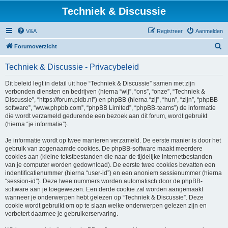
Techniek & Discussie
V&A
Registreer
Aanmelden
Z
Forumoverzicht
o
Techniek & Discussie - Privacybeleid
e
k
Dit beleid legt in detail uit hoe “Techniek & Discussie” samen met zijn
verbonden diensten en bedrijven (hierna “wij”, “ons”, “onze”, “Techniek &
Discussie”, “https://forum.pldb.nl”) en phpBB (hierna “zij”, “hun”, “zijn”, “phpBB-
software”, “www.phpbb.com”, “phpBB Limited”, “phpBB-teams”) de informatie
die wordt verzameld gedurende een bezoek aan dit forum, wordt gebruikt
(hierna “je informatie”).
Je informatie wordt op twee manieren verzameld. De eerste manier is door het
gebruik van zogenaamde cookies. De phpBB-software maakt meerdere
cookies aan (kleine tekstbestanden die naar de tijdelijke internetbestanden
van je computer worden gedownload). De eerste twee cookies bevatten een
indentificatienummer (hierna “user-id”) en een anoniem sessienummer (hierna
“session-id”). Deze twee nummers worden automatisch door de phpBB-
software aan je toegewezen. Een derde cookie zal worden aangemaakt
wanneer je onderwerpen hebt gelezen op “Techniek & Discussie”. Deze
cookie wordt gebruikt om op te slaan welke onderwerpen gelezen zijn en
verbetert daarmee je gebruikerservaring.