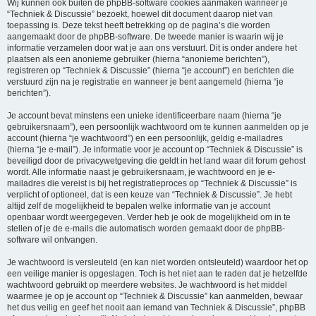
Wij kunnen ook buiten de phpBB-software cookies aanmaken wanneer je
“Techniek & Discussie” bezoekt, hoewel dit document daarop niet van
toepassing is. Deze tekst heeft betrekking op de pagina’s die worden
aangemaakt door de phpBB-software. De tweede manier is waarin wij je
informatie verzamelen door wat je aan ons verstuurt. Dit is onder andere het
plaatsen als een anonieme gebruiker (hierna “anonieme berichten”),
registreren op “Techniek & Discussie” (hierna “je account”) en berichten die
verstuurd zijn na je registratie en wanneer je bent aangemeld (hierna “je
berichten”).
Je account bevat minstens een unieke identificeerbare naam (hierna “je
gebruikersnaam”), een persoonlijk wachtwoord om te kunnen aanmelden op je
account (hierna “je wachtwoord”) en een persoonlijk, geldig e-mailadres
(hierna “je e-mail”). Je informatie voor je account op “Techniek & Discussie” is
beveiligd door de privacywetgeving die geldt in het land waar dit forum gehost
wordt. Alle informatie naast je gebruikersnaam, je wachtwoord en je e-
mailadres die vereist is bij het registratieproces op “Techniek & Discussie” is
verplicht of optioneel, dat is een keuze van “Techniek & Discussie”. Je hebt
altijd zelf de mogelijkheid te bepalen welke informatie van je account
openbaar wordt weergegeven. Verder heb je ook de mogelijkheid om in te
stellen of je de e-mails die automatisch worden gemaakt door de phpBB-
software wil ontvangen.
Je wachtwoord is versleuteld (en kan niet worden ontsleuteld) waardoor het op
een veilige manier is opgeslagen. Toch is het niet aan te raden dat je hetzelfde
wachtwoord gebruikt op meerdere websites. Je wachtwoord is het middel
waarmee je op je account op “Techniek & Discussie” kan aanmelden, bewaar
het dus veilig en geef het nooit aan iemand van Techniek & Discussie”, phpBB