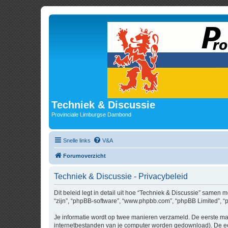
Techniek & Discussie
Provinciale Limburgse Dambond
Snelle links
V&A
Forumoverzicht
Techniek & Discussie - Privacybeleid
Dit beleid legt in detail uit hoe “Techniek & Discussie” samen me
“zijn”, “phpBB-software”, “www.phpbb.com”, “phpBB Limited”, “p
Je informatie wordt op twee manieren verzameld. De eerste ma
internetbestanden van je computer worden gedownload). De eer