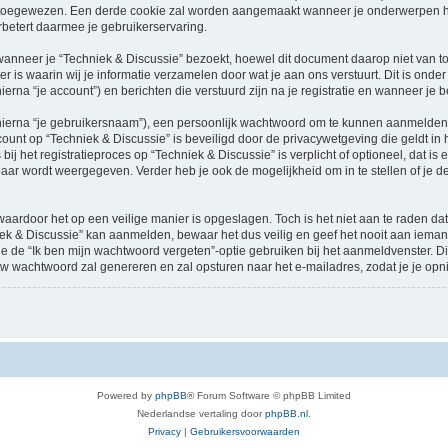
oegewezen. Een derde cookie zal worden aangemaakt wanneer je onderwerpen heb
betert daarmee je gebruikerservaring.
neer je “Techniek & Discussie” bezoekt, hoewel dit document daarop niet van toep
 waarin wij je informatie verzamelen door wat je aan ons verstuurt. Dit is onder
ierna “je account”) en berichten die verstuurd zijn na je registratie en wanneer je 
hierna “je gebruikersnaam”), een persoonlijk wachtwoord om te kunnen aanmelden o
ccount op “Techniek & Discussie” is beveiligd door de privacywetgeving die geldt in h
ij het registratieproces op “Techniek & Discussie” is verplicht of optioneel, dat is 
baar wordt weergegeven. Verder heb je ook de mogelijkheid om in te stellen of je
waardoor het op een veilige manier is opgeslagen. Toch is het niet aan te raden d
ek & Discussie” kan aanmelden, bewaar het dus veilig en geef het nooit aan iema
n je de “Ik ben mijn wachtwoord vergeten”-optie gebruiken bij het aanmeldvenster. D
w wachtwoord zal genereren en zal opsturen naar het e-mailadres, zodat je je op
Powered by
phpBB
® Forum Software © phpBB Limited
Nederlandse vertaling door
phpBB.nl
.
Privacy
|
Gebruikersvoorwaarden