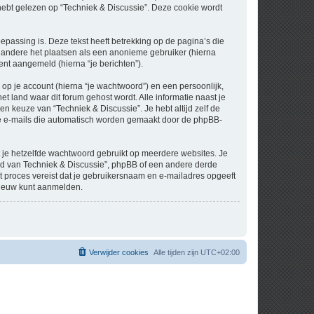
t gelezen op “Techniek & Discussie”. Deze cookie wordt
assing is. Deze tekst heeft betrekking op de pagina’s die
 andere het plaatsen als een anonieme gebruiker (hierna
bent aangemeld (hierna “je berichten”).
p je account (hierna “je wachtwoord”) en een persoonlijk,
et land waar dit forum gehost wordt. Alle informatie naast je
een keuze van “Techniek & Discussie”. Je hebt altijd zelf de
 de e-mails die automatisch worden gemaakt door de phpBB-
at je hetzelfde wachtwoord gebruikt op meerdere websites. Je
nd van Techniek & Discussie”, phpBB of een andere derde
it proces vereist dat je gebruikersnaam en e-mailadres opgeeft
nieuw kunt aanmelden.
Verwijder cookies
Alle tijden zijn
UTC+02:00