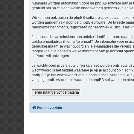
nummers worden automatisch door de phpBB-software aan je t
gebruikt om op te slaan welke onderwerpen gelezen zijn en ver
Wij kunnen ook buiten de phpBB-software cookies aanmaken wan
worden aangemaakt door de phpBB-software. De tweede manier is
“anonieme berichten”), registreren op “Techniek & Discussie” (h
Je account bevat minstens een unieke identificeerbare naam (
geldig e-mailadres (hierna “je e-mail”). Je informatie voor je a
gebruikersnaam, je wachtwoord en je e-mailadres die vereist is b
mogelijkheid te bepalen welke informatie van je account open
software wil ontvangen.
Je wachtwoord is versleuteld (en kan niet worden ontsleuteld) 
wachtwoord is het middel waarmee je op je account op “Techni
partij. Als je het wachtwoord van je account bent vergeten, ku
van je gebruikersaccount, waarna de phpBB-software een nieu
Terug naar de vorige pagina
Forumoverzicht