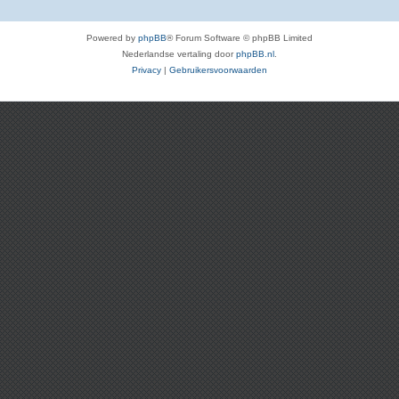
Powered by
phpBB
® Forum Software © phpBB Limited
Nederlandse vertaling door
phpBB.nl
.
Privacy
|
Gebruikersvoorwaarden