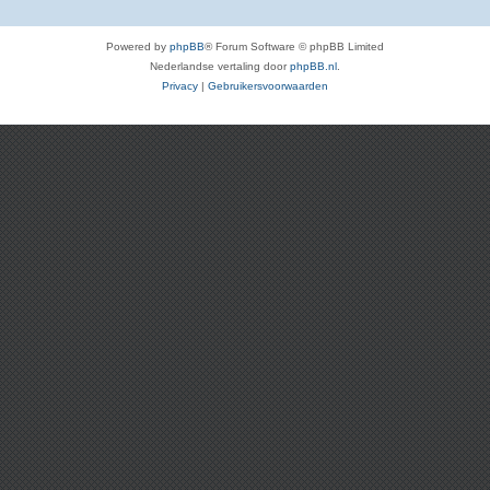
Powered by
phpBB
® Forum Software © phpBB Limited
Nederlandse vertaling door
phpBB.nl
.
Privacy
|
Gebruikersvoorwaarden