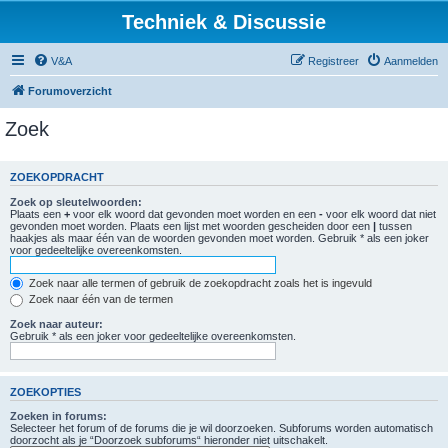
Techniek & Discussie
V&A
Registreer
Aanmelden
Forumoverzicht
Zoek
ZOEKOPDRACHT
Zoek op sleutelwoorden:
Plaats een
+
voor elk woord dat gevonden moet worden en een
-
voor elk woord dat niet
gevonden moet worden. Plaats een lijst met woorden gescheiden door een
|
tussen
haakjes als maar één van de woorden gevonden moet worden. Gebruik * als een joker
voor gedeeltelijke overeenkomsten.
Zoek naar alle termen of gebruik de zoekopdracht zoals het is ingevuld
Zoek naar één van de termen
Zoek naar auteur:
Gebruik * als een joker voor gedeeltelijke overeenkomsten.
ZOEKOPTIES
Zoeken in forums:
Selecteer het forum of de forums die je wil doorzoeken. Subforums worden automatisch
doorzocht als je “Doorzoek subforums“ hieronder niet uitschakelt.