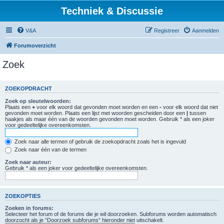
Techniek & Discussie
V&A
Registreer
Aanmelden
Forumoverzicht
Zoek
ZOEKOPDRACHT
Zoek op sleutelwoorden:
Plaats een
+
voor elk woord dat gevonden moet worden en een
-
voor elk woord dat niet
gevonden moet worden. Plaats een lijst met woorden gescheiden door een
|
tussen
haakjes als maar één van de woorden gevonden moet worden. Gebruik * als een joker
voor gedeeltelijke overeenkomsten.
Zoek naar alle termen of gebruik de zoekopdracht zoals het is ingevuld
Zoek naar één van de termen
Zoek naar auteur:
Gebruik * als een joker voor gedeeltelijke overeenkomsten.
ZOEKOPTIES
Zoeken in forums:
Selecteer het forum of de forums die je wil doorzoeken. Subforums worden automatisch
doorzocht als je “Doorzoek subforums“ hieronder niet uitschakelt.