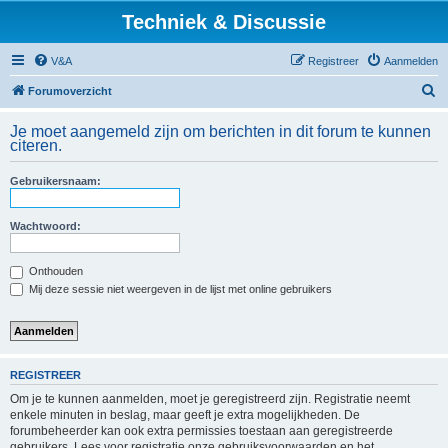
Techniek & Discussie
V&A
Registreer
Aanmelden
Z
Forumoverzicht
o
Je moet aangemeld zijn om berichten in dit forum te kunnen
e
citeren.
k
Gebruikersnaam:
Wachtwoord:
Onthouden
Mij deze sessie niet weergeven in de lijst met online gebruikers
REGISTREER
Om je te kunnen aanmelden, moet je geregistreerd zijn. Registratie neemt
enkele minuten in beslag, maar geeft je extra mogelijkheden. De
forumbeheerder kan ook extra permissies toestaan aan geregistreerde
gebruikers. Lees voor registratie onze gebruiksvoorwaarden en het