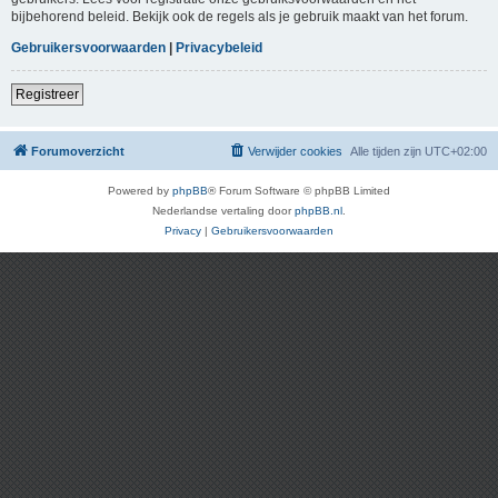
bijbehorend beleid. Bekijk ook de regels als je gebruik maakt van het forum.
Gebruikersvoorwaarden
|
Privacybeleid
Registreer
Forumoverzicht
Verwijder cookies
Alle tijden zijn
UTC+02:00
Powered by
phpBB
® Forum Software © phpBB Limited
Nederlandse vertaling door
phpBB.nl
.
Privacy
|
Gebruikersvoorwaarden