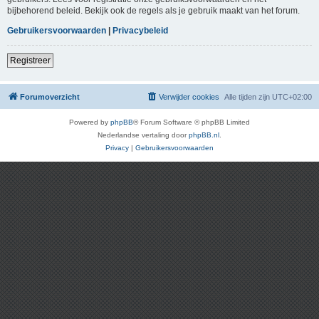
bijbehorend beleid. Bekijk ook de regels als je gebruik maakt van het forum.
Gebruikersvoorwaarden
|
Privacybeleid
Registreer
Forumoverzicht
Verwijder cookies
Alle tijden zijn
UTC+02:00
Powered by
phpBB
® Forum Software © phpBB Limited
Nederlandse vertaling door
phpBB.nl
.
Privacy
|
Gebruikersvoorwaarden