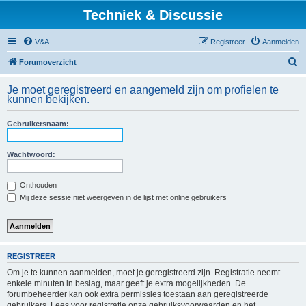
Techniek & Discussie
V&A
Registreer
Aanmelden
Z
Forumoverzicht
o
Je moet geregistreerd en aangemeld zijn om profielen te
e
kunnen bekijken.
k
Gebruikersnaam:
Wachtwoord:
Onthouden
Mij deze sessie niet weergeven in de lijst met online gebruikers
REGISTREER
Om je te kunnen aanmelden, moet je geregistreerd zijn. Registratie neemt
enkele minuten in beslag, maar geeft je extra mogelijkheden. De
forumbeheerder kan ook extra permissies toestaan aan geregistreerde
gebruikers. Lees voor registratie onze gebruiksvoorwaarden en het