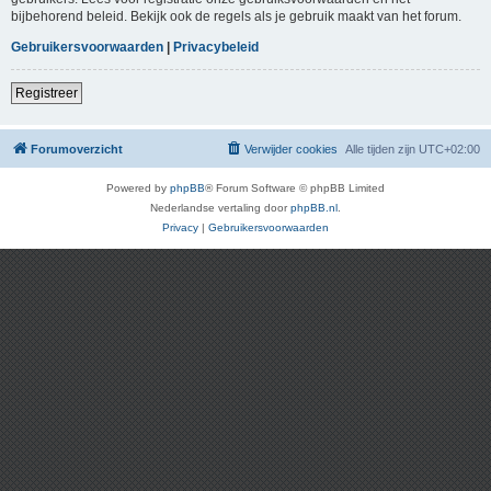
bijbehorend beleid. Bekijk ook de regels als je gebruik maakt van het forum.
Gebruikersvoorwaarden
|
Privacybeleid
Registreer
Forumoverzicht
Verwijder cookies
Alle tijden zijn
UTC+02:00
Powered by
phpBB
® Forum Software © phpBB Limited
Nederlandse vertaling door
phpBB.nl
.
Privacy
|
Gebruikersvoorwaarden