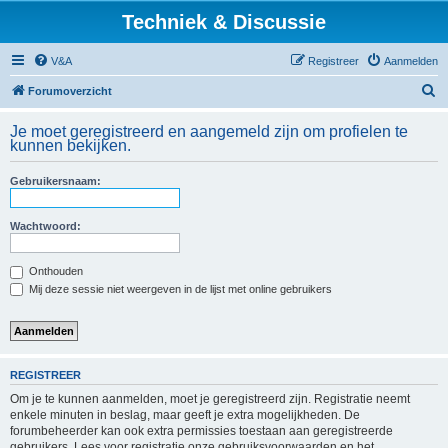
Techniek & Discussie
V&A
Registreer
Aanmelden
Z
Forumoverzicht
o
Je moet geregistreerd en aangemeld zijn om profielen te
e
kunnen bekijken.
k
Gebruikersnaam:
Wachtwoord:
Onthouden
Mij deze sessie niet weergeven in de lijst met online gebruikers
REGISTREER
Om je te kunnen aanmelden, moet je geregistreerd zijn. Registratie neemt
enkele minuten in beslag, maar geeft je extra mogelijkheden. De
forumbeheerder kan ook extra permissies toestaan aan geregistreerde
gebruikers. Lees voor registratie onze gebruiksvoorwaarden en het