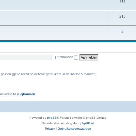
111
213
2
|
Onthouden
4 gasten (gebaseerd op actieve gebruikers in de laatste 5 minuten)
ieuwste lid is
ejhannen
Powered by
phpBB
® Forum Software © phpBB Limited
Nederlandse vertaling door
phpBB.nl
.
Privacy
|
Gebruikersvoorwaarden