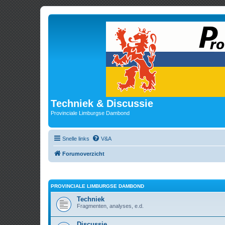
Techniek & Discussie
Provinciale Limburgse Dambond
Snelle links
V&A
Forumoverzicht
PROVINCIALE LIMBURGSE DAMBOND
Techniek
Fragmenten, analyses, e.d.
Discussie