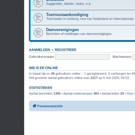
Suggesties, ideeën, visies, e.d.
Toernooiaankondiging
Toernooien in Limburg, rest van Nederland en Internationaal
Damverenigingen
Berichten of meldingen van damverenigingen.
AANMELDEN
•
REGISTREER
Gebruikersnaam:
Wachtwoord:
WIE IS ER ONLINE
In totaal zijn er
45
gebruikers online :: 1 geregistreerd, 0 verborgen en 4
Het grootste aantal gebruikers online was
2217
op 6 mei 2026; 04:53
STATISTIEKEN
Aantal berichten
1305
• Aantal onderwerpen
363
• Aantal leden
25
• Ons n
Forumoverzicht