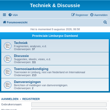
Techniek & Discussie
V&A
Registreer
Aanmelden
Z
Forumoverzicht
o
Het is momenteel 9 augustus 2026; 06:58
e
Provinciale Limburgse Dambond
k
Techniek
Fragmenten, analyses, e.d.
Onderwerpen:
37
Discussie
Suggesties, ideeën, visies, e.d.
Onderwerpen:
111
Toernooiaankondiging
Toernooien in Limburg, rest van Nederland en Internationaal
Onderwerpen:
213
Damverenigingen
Berichten of meldingen van damverenigingen.
Onderwerpen:
2
AANMELDEN
•
REGISTREER
Gebruikersnaam:
Wachtwoord: