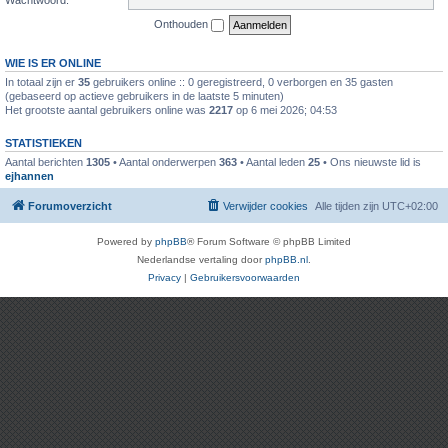
Onthouden
WIE IS ER ONLINE
In totaal zijn er
35
gebruikers online :: 0 geregistreerd, 0 verborgen en 35 gasten
(gebaseerd op actieve gebruikers in de laatste 5 minuten)
Het grootste aantal gebruikers online was
2217
op 6 mei 2026; 04:53
STATISTIEKEN
Aantal berichten
1305
• Aantal onderwerpen
363
• Aantal leden
25
• Ons nieuwste lid is
ejhannen
Forumoverzicht
Verwijder cookies
Alle tijden zijn
UTC+02:00
Powered by
phpBB
® Forum Software © phpBB Limited
Nederlandse vertaling door
phpBB.nl
.
Privacy
|
Gebruikersvoorwaarden