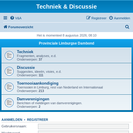
Techniek & Discussie
V&A
Registreer
Aanmelden
Z
Forumoverzicht
o
Het is momenteel 8 augustus 2026; 08:10
e
Provinciale Limburgse Dambond
k
Techniek
Fragmenten, analyses, e.d.
Onderwerpen:
37
Discussie
Suggesties, ideeën, visies, e.d.
Onderwerpen:
111
Toernooiaankondiging
Toernooien in Limburg, rest van Nederland en Internationaal
Onderwerpen:
213
Damverenigingen
Berichten of meldingen van damverenigingen.
Onderwerpen:
2
AANMELDEN
•
REGISTREER
Gebruikersnaam:
Wachtwoord: