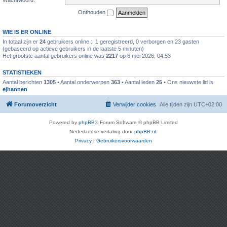
Onthouden
WIE IS ER ONLINE
In totaal zijn er
24
gebruikers online :: 1 geregistreerd, 0 verborgen en 23 gasten
(gebaseerd op actieve gebruikers in de laatste 5 minuten)
Het grootste aantal gebruikers online was
2217
op 6 mei 2026; 04:53
STATISTIEKEN
Aantal berichten
1305
• Aantal onderwerpen
363
• Aantal leden
25
• Ons nieuwste lid is
ejhannen
Forumoverzicht
Verwijder cookies
Alle tijden zijn
UTC+02:00
Powered by
phpBB
® Forum Software © phpBB Limited
Nederlandse vertaling door
phpBB.nl
.
Privacy
|
Gebruikersvoorwaarden