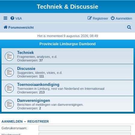
Techniek & Discussie
V&A
Registreer
Aanmelden
Z
Forumoverzicht
o
Het is momenteel 9 augustus 2026; 08:49
e
Provinciale Limburgse Dambond
k
Techniek
Fragmenten, analyses, e.d.
Onderwerpen:
37
Discussie
Suggesties, ideeën, visies, e.d.
Onderwerpen:
111
Toernooiaankondiging
Toernooien in Limburg, rest van Nederland en Internationaal
Onderwerpen:
213
Damverenigingen
Berichten of meldingen van damverenigingen.
Onderwerpen:
2
AANMELDEN
•
REGISTREER
Gebruikersnaam:
Wachtwoord: