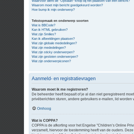
Waarvoor dient de "Opslaan"-knop bij het plaatsen van een bericht?
Waarom moet mijn bericht goedgekeurd worden?
Hoe bump ik mijn onderwerp?
Tekstopmaak en onderwerp soorten
Wat is BBCode?
Kan ik HTML gebruiken?
Wat zijn Smilies?
Kan ik afbeeldingen plaatsen?
Wat zijn globale mededelingen?
Wat zijn mededelingen?
Wat zijn sticky onderwerpen?
Wat zijn gesloten onderwerpen?
Wat zijn onderwerpiconen?
Aanmeld- en registratievragen
Waarom moet ik me registreren?
De beheerder heeft bepaalt of je al dan niet geregistreerd moet
privéberichten sturen, andere gebruikers e-mailen, lid worden
Omhoog
Wat is COPPA?
COPPA is de afkorting voor het Engelse "Children’s Online Priv
verzamelt, hiervoor de toestemming heeft van de ouders. Deze