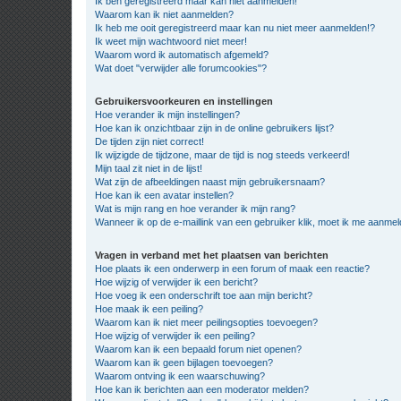
Ik ben geregistreerd maar kan niet aanmelden!
Waarom kan ik niet aanmelden?
Ik heb me ooit geregistreerd maar kan nu niet meer aanmelden!?
Ik weet mijn wachtwoord niet meer!
Waarom word ik automatisch afgemeld?
Wat doet "verwijder alle forumcookies"?
Gebruikersvoorkeuren en instellingen
Hoe verander ik mijn instellingen?
Hoe kan ik onzichtbaar zijn in de online gebruikers lijst?
De tijden zijn niet correct!
Ik wijzigde de tijdzone, maar de tijd is nog steeds verkeerd!
Mijn taal zit niet in de lijst!
Wat zijn de afbeeldingen naast mijn gebruikersnaam?
Hoe kan ik een avatar instellen?
Wat is mijn rang en hoe verander ik mijn rang?
Wanneer ik op de e-maillink van een gebruiker klik, moet ik me aanme
Vragen in verband met het plaatsen van berichten
Hoe plaats ik een onderwerp in een forum of maak een reactie?
Hoe wijzig of verwijder ik een bericht?
Hoe voeg ik een onderschrift toe aan mijn bericht?
Hoe maak ik een peiling?
Waarom kan ik niet meer peilingsopties toevoegen?
Hoe wijzig of verwijder ik een peiling?
Waarom kan ik een bepaald forum niet openen?
Waarom kan ik geen bijlagen toevoegen?
Waarom ontving ik een waarschuwing?
Hoe kan ik berichten aan een moderator melden?