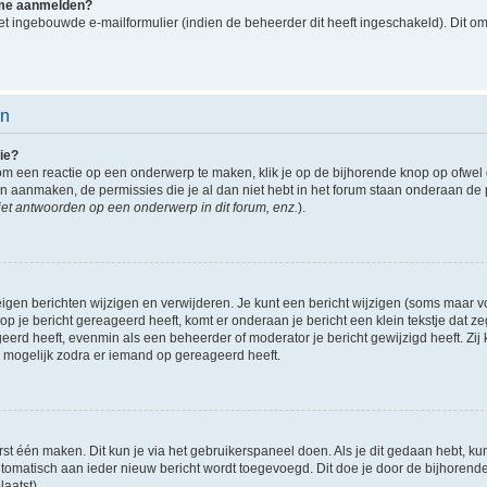
k me aanmelden?
t ingebouwde e-mailformulier (indien de beheerder dit heeft ingeschakeld). Dit o
en
ie?
om een reactie op een onderwerp te maken, klik je op de bijhorende knop op ofwe
an aanmaken, de permissies die je al dan niet hebt in het forum staan onderaan de
et antwoorden op een onderwerp in dit forum, enz.
).
eigen berichten wijzigen en verwijderen. Je kunt een bericht wijzigen (soms maar voo
p je bericht gereageerd heeft, komt er onderaan je bericht een klein tekstje dat ze
ageerd heeft, evenmin als een beheerder of moderator je bericht gewijzigd heeft. 
r mogelijk zodra er iemand op gereageerd heeft.
rst één maken. Dit kun je via het gebruikerspaneel doen. Als je dit gedaan hebt, ku
automatisch aan ieder nieuw bericht wordt toegevoegd. Dit doe je door de bijhorende 
laatst).