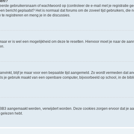
den!?
eerde gebruikersnaam of wachtwoord op (controleer de e-mail met je registratie g
it een bericht geplaatst? Het is normaal dat forums om de zoveel tijd gebruikers, di
e registreren en meng je in de discussies.
 maar er is wel een mogelijkheid om deze te resetten. Hiervoor moet je naar de a
en.
aanvinkt, blijf je maar voor een bepaalde tijd aangemeld. Zo wordt vermeden dat a
ls je gebruik maakt van een openbare computer, bijvoorbeeld op school, in de biblio
phpBB3 aangemaakt werden, verwijdert worden. Deze cookies zorgen ervoor dat je a
 gelezen hebt.