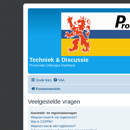
Techniek & Discussie
Provinciale Limburgse Dambond
Snelle links
V&A
Forumoverzicht
Veelgestelde vragen
Aanmeld- en registratievragen
Waarom moet ik me registreren?
Wat is COPPA?
Waarom kan ik niet registreren?