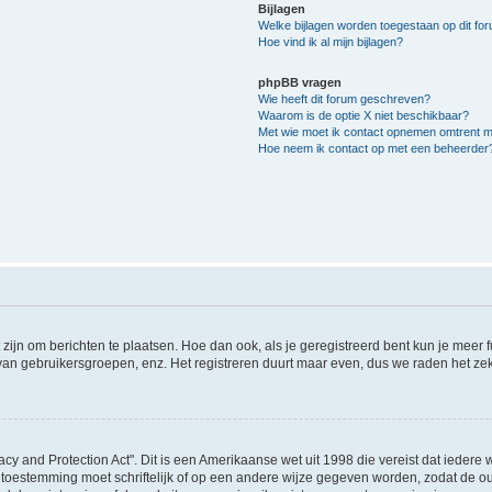
Bijlagen
Welke bijlagen worden toegestaan op dit fo
Hoe vind ik al mijn bijlagen?
phpBB vragen
Wie heeft dit forum geschreven?
Waarom is de optie X niet beschikbaar?
Met wie moet ik contact opnemen omtrent mis
Hoe neem ik contact op met een beheerder
 zijn om berichten te plaatsen. Hoe dan ook, als je geregistreerd bent kun je meer
 van gebruikersgroepen, enz. Het registreren duurt maar even, dus we raden het ze
acy and Protection Act". Dit is een Amerikaanse wet uit 1998 die vereist dat ieder
 toestemming moet schriftelijk of op een andere wijze gegeven worden, zodat de 