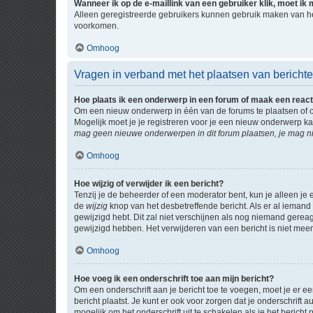
Wanneer ik op de e-maillink van een gebruiker klik, moet i
Alleen geregistreerde gebruikers kunnen gebruik maken van he
voorkomen.
Omhoog
Vragen in verband met het plaatsen van bericht
Hoe plaats ik een onderwerp in een forum of maak een react
Om een nieuw onderwerp in één van de forums te plaatsen of 
Mogelijk moet je je registreren voor je een nieuw onderwerp k
mag geen nieuwe onderwerpen in dit forum plaatsen, je mag ni
Omhoog
Hoe wijzig of verwijder ik een bericht?
Tenzij je de beheerder of een moderator bent, kun je alleen je 
de
wijzig
knop van het desbetreffende bericht. Als er al iemand o
gewijzigd hebt. Dit zal niet verschijnen als nog niemand gere
gewijzigd hebben. Het verwijderen van een bericht is niet mee
Omhoog
Hoe voeg ik een onderschrift toe aan mijn bericht?
Om een onderschrift aan je bericht toe te voegen, moet je er ee
bericht plaatst. Je kunt er ook voor zorgen dat je onderschrift 
mogelijk om het onderschrift uit te schakelen als je het bericht p