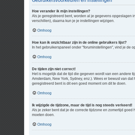
Gebruikersvoorkeuren en instellingen
Hoe verander ik mijn instellingen?
Als je geregistreerd bent, worden al je gegevens opgeslagen i
verschillen), daarna kun je je instellingen wijzigen.
Omhoog
Hoe kan ik onzichtbaar zijn in de online gebruikers lijst?
In het gebruikerspaneel onder "foruminstellingen", vind je de o
Omhoog
De tijden zijn niet correct!
Het is mogelijk dat de tijd die gegeven wordt van een andere ti
Amsterdam, New York, Sydney, enz.). Wees er bewust van dat he
geregistreerd bent is dit een goed moment om dit te doen.
Omhoog
Ik wijzigde de tijdzone, maar de tijd is nog steeds verkeerd!
Als je zeker bent dat je de correcte tijdzone en zomertijd goed
moeten doen.
Omhoog