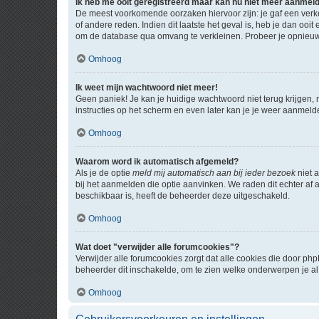
Ik heb me ooit geregistreerd maar kan nu niet meer aanmel
De meest voorkomende oorzaken hiervoor zijn: je gaf een verk
of andere reden. Indien dit laatste het geval is, heb je dan oo
om de database qua omvang te verkleinen. Probeer je opnieuw t
Omhoog
Ik weet mijn wachtwoord niet meer!
Geen paniek! Je kan je huidige wachtwoord niet terug krijgen,
instructies op het scherm en even later kan je je weer aanmeld
Omhoog
Waarom word ik automatisch afgemeld?
Als je de optie
meld mij automatisch aan bij ieder bezoek
niet 
bij het aanmelden die optie aanvinken. We raden dit echter af a
beschikbaar is, heeft de beheerder deze uitgeschakeld.
Omhoog
Wat doet "verwijder alle forumcookies"?
Verwijder alle forumcookies zorgt dat alle cookies die door 
beheerder dit inschakelde, om te zien welke onderwerpen je al
Omhoog