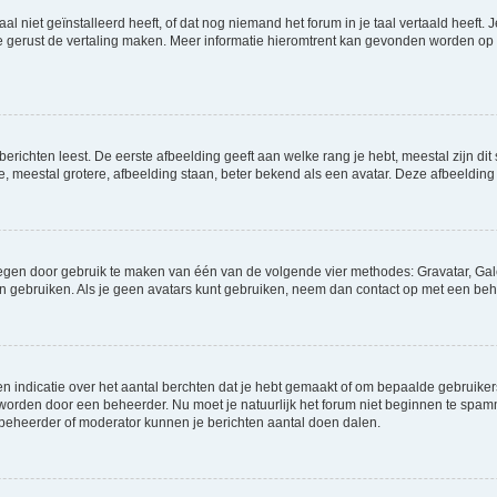
niet geïnstalleerd heeft, of dat nog niemand het forum in je taal vertaald heeft. Je
ag je gerust de vertaling maken. Meer informatie hieromtrent kan gevonden worden o
richten leest. De eerste afbeelding geeft aan welke rang je hebt, meestal zijn dit 
e, meestal grotere, afbeelding staan, beter bekend als een avatar. Deze afbeelding 
oegen door gebruik te maken van één van de volgende vier methodes: Gravatar, Gale
n gebruiken. Als je geen avatars kunt gebruiken, neem dan contact op met een beh
indicatie over het aantal berchten dat je hebt gemaakt of om bepaalde gebruikers 
d worden door een beheerder. Nu moet je natuurlijk het forum niet beginnen te sp
en beheerder of moderator kunnen je berichten aantal doen dalen.