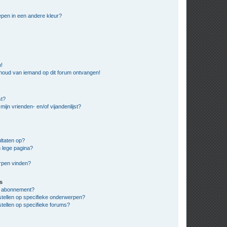
pen in een andere kleur?
n!
nhoud van iemand op dit forum ontvangen!
st?
ijn vrienden- en/of vijandenlijst?
ltaten op?
 lege pagina?
erpen vinden?
s
en abonnement?
stellen op specifieke onderwerpen?
tellen op specifieke forums?