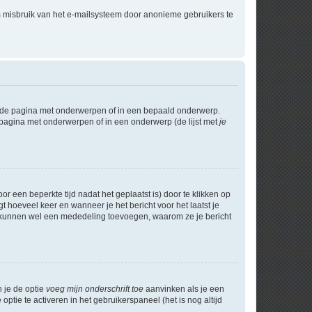
m misbruik van het e-mailsysteem door anonieme gebruikers te
l de pagina met onderwerpen of in een bepaald onderwerp.
 pagina met onderwerpen of in een onderwerp (de lijst met
je
r een beperkte tijd nadat het geplaatst is) door te klikken op
gt hoeveel keer en wanneer je het bericht voor het laatst je
Zij kunnen wel een mededeling toevoegen, waarom ze je bericht
n je de optie
voeg mijn onderschrift toe
aanvinken als je een
optie te activeren in het gebruikerspaneel (het is nog altijd