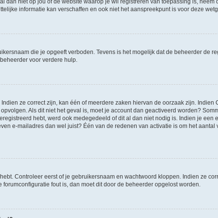
et al dan niet op jou of de website waarop je wil registreren van toepassing is, nee
lijke informatie kan verschaffen en ook niet het aanspreekpunt is voor deze wetge
ikersnaam die je opgeeft verboden. Tevens is het mogelijk dat de beheerder de regi
beheerder voor verdere hulp.
ndien ze correct zijn, kan één of meerdere zaken hiervan de oorzaak zijn. Indien C
es opvolgen. Als dit niet het geval is, moet je account dan geactiveerd worden? S
geregistreerd hebt, werd ook medegedeeld of dit al dan niet nodig is. Indien je een
ven e-mailadres dan wel juist? Één van de redenen van activatie is om het aantal va
 hebt. Controleer eerst of je gebruikersnaam en wachtwoord kloppen. Indien ze cor
 de forumconfiguratie fout is, dan moet dit door de beheerder opgelost worden.