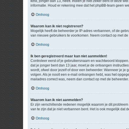
kind, jonger dan 13, heeft. Indien je niet zeker bent of deze w
informatie. Houd er rekening mee dat het phpBB-team geen wette
Omhoog
Waarom kan ik niet registreren?
Mogelijk heeft de beheerder je IP-adres verbannen, of de gebru
van nieuwe gebruikers te voorkomen. Neem contact op met de 
Omhoog
Ik ben geregistreerd maar kan niet aanmelden!
Controleer eerst of je gebruikersnaam en wachtwoord kloppen. I
dat je jonger bent dan 13 jaar, moet je de ontvangen instructi
wordt, ofwel door jezelf of door een beheerder. Wanneer je je 
volgen. Als je nooit een e-mail ontvangen hebt, was het opgege
mailadres correct was, neem dan contact op met de beheerder.
Omhoog
Waarom kan ik niet aanmelden?
Er zijn verschillende redenen mogelijk waarom je dit probleem
van te zijn dat je niet verbannen bent. Het is ook mogelijk dat
Omhoog