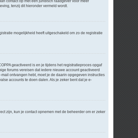
m dan contact op met een juridisch raadgever voor meer
ving, tenzij dit hieronder vermeld wordt.
stratie mogelijkheid heeft uitgeschakeld om zo de registratie
OPPA geactiveerd is en je tijdens het registratieproces opgaf
ommige forums vereisen dat iedere nieuwe account geactiveerd
 e-mail ontvangen hebt, moet je de daarin opgegeven instructies
lse accounts te doen dalen. Als je zeker bent dat je e-
rect zijn, kun je contact opnemen met de beheerder om er zeker