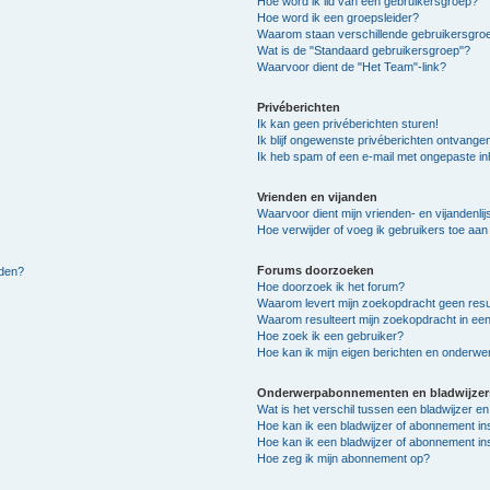
Hoe word ik lid van een gebruikersgroep?
Hoe word ik een groepsleider?
Waarom staan verschillende gebruikersgroe
Wat is de "Standaard gebruikersgroep"?
Waarvoor dient de "Het Team"-link?
Privéberichten
Ik kan geen privéberichten sturen!
Ik blijf ongewenste privéberichten ontvange
Ik heb spam of een e-mail met ongepaste i
Vrienden en vijanden
Waarvoor dient mijn vrienden- en vijandenlij
Hoe verwijder of voeg ik gebruikers toe aan m
Forums doorzoeken
lden?
Hoe doorzoek ik het forum?
Waarom levert mijn zoekopdracht geen resu
Waarom resulteert mijn zoekopdracht in een
Hoe zoek ik een gebruiker?
Hoe kan ik mijn eigen berichten en onderw
Onderwerpabonnementen en bladwijzer
Wat is het verschil tussen een bladwijzer 
Hoe kan ik een bladwijzer of abonnement in
Hoe kan ik een bladwijzer of abonnement ins
Hoe zeg ik mijn abonnement op?