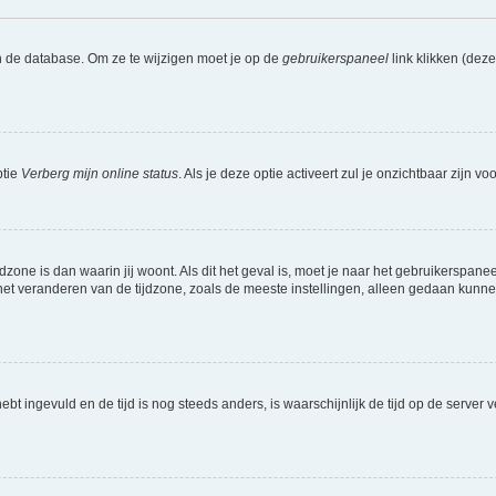
n de database. Om ze te wijzigen moet je op de
gebruikerspaneel
link klikken (dez
ptie
Verberg mijn online status
. Als je deze optie activeert zul je onzichtbaar zijn 
jdzone is dan waarin jij woont. Als dit het geval is, moet je naar het gebruikerspan
t veranderen van de tijdzone, zoals de meeste instellingen, alleen gedaan kunnen
 hebt ingevuld en de tijd is nog steeds anders, is waarschijnlijk de tijd op de serv