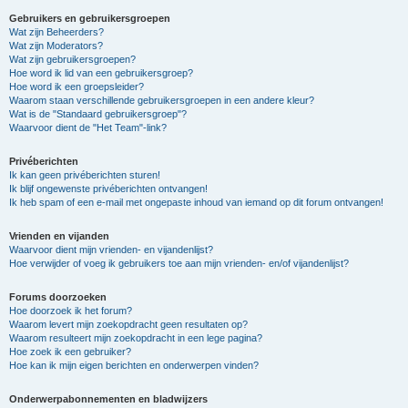
Gebruikers en gebruikersgroepen
Wat zijn Beheerders?
Wat zijn Moderators?
Wat zijn gebruikersgroepen?
Hoe word ik lid van een gebruikersgroep?
Hoe word ik een groepsleider?
Waarom staan verschillende gebruikersgroepen in een andere kleur?
Wat is de "Standaard gebruikersgroep"?
Waarvoor dient de "Het Team"-link?
Privéberichten
Ik kan geen privéberichten sturen!
Ik blijf ongewenste privéberichten ontvangen!
Ik heb spam of een e-mail met ongepaste inhoud van iemand op dit forum ontvangen!
Vrienden en vijanden
Waarvoor dient mijn vrienden- en vijandenlijst?
Hoe verwijder of voeg ik gebruikers toe aan mijn vrienden- en/of vijandenlijst?
Forums doorzoeken
Hoe doorzoek ik het forum?
Waarom levert mijn zoekopdracht geen resultaten op?
Waarom resulteert mijn zoekopdracht in een lege pagina?
Hoe zoek ik een gebruiker?
Hoe kan ik mijn eigen berichten en onderwerpen vinden?
Onderwerpabonnementen en bladwijzers