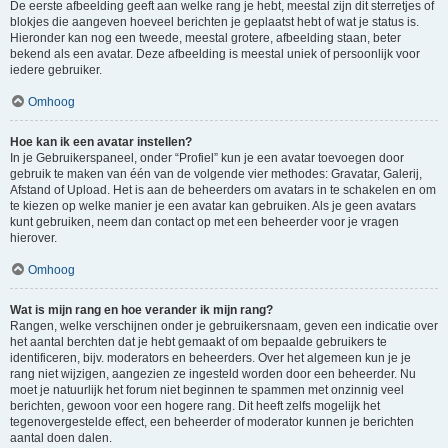
De eerste afbeelding geeft aan welke rang je hebt, meestal zijn dit sterretjes of
blokjes die aangeven hoeveel berichten je geplaatst hebt of wat je status is.
Hieronder kan nog een tweede, meestal grotere, afbeelding staan, beter
bekend als een avatar. Deze afbeelding is meestal uniek of persoonlijk voor
iedere gebruiker.
Omhoog
Hoe kan ik een avatar instellen?
In je Gebruikerspaneel, onder “Profiel” kun je een avatar toevoegen door
gebruik te maken van één van de volgende vier methodes: Gravatar, Galerij,
Afstand of Upload. Het is aan de beheerders om avatars in te schakelen en om
te kiezen op welke manier je een avatar kan gebruiken. Als je geen avatars
kunt gebruiken, neem dan contact op met een beheerder voor je vragen
hierover.
Omhoog
Wat is mijn rang en hoe verander ik mijn rang?
Rangen, welke verschijnen onder je gebruikersnaam, geven een indicatie over
het aantal berchten dat je hebt gemaakt of om bepaalde gebruikers te
identificeren, bijv. moderators en beheerders. Over het algemeen kun je je
rang niet wijzigen, aangezien ze ingesteld worden door een beheerder. Nu
moet je natuurlijk het forum niet beginnen te spammen met onzinnig veel
berichten, gewoon voor een hogere rang. Dit heeft zelfs mogelijk het
tegenovergestelde effect, een beheerder of moderator kunnen je berichten
aantal doen dalen.