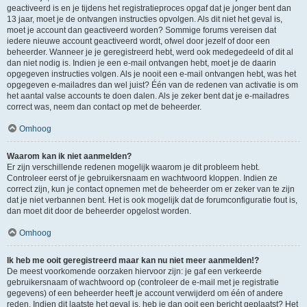
geactiveerd is en je tijdens het registratieproces opgaf dat je jonger bent dan
13 jaar, moet je de ontvangen instructies opvolgen. Als dit niet het geval is,
moet je account dan geactiveerd worden? Sommige forums vereisen dat
iedere nieuwe account geactiveerd wordt, ofwel door jezelf of door een
beheerder. Wanneer je je geregistreerd hebt, werd ook medegedeeld of dit al
dan niet nodig is. Indien je een e-mail ontvangen hebt, moet je de daarin
opgegeven instructies volgen. Als je nooit een e-mail ontvangen hebt, was het
opgegeven e-mailadres dan wel juist? Één van de redenen van activatie is om
het aantal valse accounts te doen dalen. Als je zeker bent dat je e-mailadres
correct was, neem dan contact op met de beheerder.
Omhoog
Waarom kan ik niet aanmelden?
Er zijn verschillende redenen mogelijk waarom je dit probleem hebt.
Controleer eerst of je gebruikersnaam en wachtwoord kloppen. Indien ze
correct zijn, kun je contact opnemen met de beheerder om er zeker van te zijn
dat je niet verbannen bent. Het is ook mogelijk dat de forumconfiguratie fout is,
dan moet dit door de beheerder opgelost worden.
Omhoog
Ik heb me ooit geregistreerd maar kan nu niet meer aanmelden!?
De meest voorkomende oorzaken hiervoor zijn: je gaf een verkeerde
gebruikersnaam of wachtwoord op (controleer de e-mail met je registratie
gegevens) of een beheerder heeft je account verwijderd om één of andere
reden. Indien dit laatste het geval is, heb je dan ooit een bericht geplaatst? Het