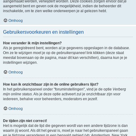
aangemaakt werden, verwijdert worden. Deze cookies zorgen ervoor dat je
aangemeld bent en geven ook de mogelijkheid, indien de beheerder dit
inschakelde, om te zien welke onderwerpen je al gelezen hebt.
Omhoog
Gebruikersvoorkeuren en instellingen
Hoe verander ik mijn instellingen?
Als je geregistreerd bent, worden al je gegevens opgeslagen in de database.
Om ze te wijzigen moet je op de
gebruikerspaneel
link klikken (deze staat
meestal bovenaan op de pagina, maar dit kan verschillen), daarna kun je je
instellingen wijzigen.
Omhoog
Hoe kan ik onzichtbaar zijn in de online gebruikers lijst?
In het gebruikerspaneel onder "foruminstellingen", vind je de optie
Verberg
mijn online status
. Als je deze optie activeert zul je onzichtbaar zijn voor
iedereen, behalve voor beheerders, moderators en jezelf.
Omhoog
De tijden zijn niet correct!
Het is mogelijk dat de tijd die gegeven wordt van een andere tijdzone is dan
waarin jij woont. Als dit het geval is, moet je naar het gebruikerspaneel gaan
en je tijdzone veranderen in een bepaald gebied (vb: Amsterdam, New York,