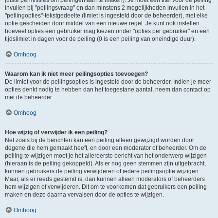
juiste permissies om peilingen aan te maken). Je moet een titel voor de peiling
invullen bij "peilingsvraag" en dan minstens 2 mogelijkheden invullen in het
"peilingopties"-tekstgedeelte (limiet is ingesteld door de beheerder), met elke
optie gescheiden door middel van een nieuwe regel. Je kunt ook instellen
hoeveel opties een gebruiker mag kiezen onder "opties per gebruiker" en een
tijdslimiet in dagen voor de peiling (0 is een peiling van oneindige duur).
Omhoog
Waarom kan ik niet meer peilingsopties toevoegen?
De limiet voor de peilingsopties is ingesteld door de beheerder. Indien je meer
opties denkt nodig te hebben dan het toegestane aantal, neem dan contact op
met de beheerder.
Omhoog
Hoe wijzig of verwijder ik een peiling?
Net zoals bij de berichten kan een peiling alleen gewijzigd worden door
degene die hem gemaakt heeft, en door een moderator of beheerder. Om de
peiling te wijzigen moet je het allereerste bericht van het onderwerp wijzigen
(hieraan is de peiling gekoppeld). Als er nog geen stemmen zijn uitgebracht,
kunnen gebruikers de peiling verwijderen of iedere peilingsoptie wijzigen.
Maar, als er reeds gestemd is, dan kunnen alleen moderators of beheerders
hem wijzigen of verwijderen. Dit om te voorkomen dat gebruikers een peiling
maken en deze daarna vervalsen door de opties te wijzigen.
Omhoog