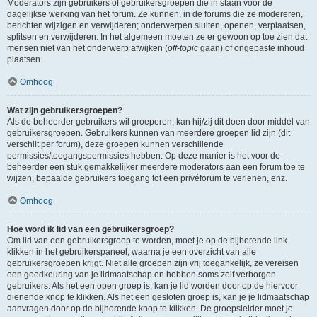
Moderators zijn gebruikers of gebruikersgroepen die in staan voor de
dagelijkse werking van het forum. Ze kunnen, in de forums die ze modereren,
berichten wijzigen en verwijderen; onderwerpen sluiten, openen, verplaatsen,
splitsen en verwijderen. In het algemeen moeten ze er gewoon op toe zien dat
mensen niet van het onderwerp afwijken (
off-topic
gaan) of ongepaste inhoud
plaatsen.
Omhoog
Wat zijn gebruikersgroepen?
Als de beheerder gebruikers wil groeperen, kan hij/zij dit doen door middel van
gebruikersgroepen. Gebruikers kunnen van meerdere groepen lid zijn (dit
verschilt per forum), deze groepen kunnen verschillende
permissies/toegangspermissies hebben. Op deze manier is het voor de
beheerder een stuk gemakkelijker meerdere moderators aan een forum toe te
wijzen, bepaalde gebruikers toegang tot een privéforum te verlenen, enz.
Omhoog
Hoe word ik lid van een gebruikersgroep?
Om lid van een gebruikersgroep te worden, moet je op de bijhorende link
klikken in het gebruikerspaneel, waarna je een overzicht van alle
gebruikersgroepen krijgt. Niet alle groepen zijn vrij toegankelijk, ze vereisen
een goedkeuring van je lidmaatschap en hebben soms zelf verborgen
gebruikers. Als het een open groep is, kan je lid worden door op de hiervoor
dienende knop te klikken. Als het een gesloten groep is, kan je je lidmaatschap
aanvragen door op de bijhorende knop te klikken. De groepsleider moet je