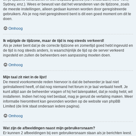
Sydney, enz.). Wees er bewust van dat het veranderen van de tijdzone, zoals
de meeste instellingen, alleen gedaan kunnen worden door geregistreerde
gebruikers. Als je nog niet geregistreerd bent is dit een goed moment om dit te
doen.
Omhoog
Ik wijzigde de tijdzone, maar de tijd is nog steeds verkeerd!
Als je zeker bent dat je de correcte tijdzone en zomertijd goed hebt ingevuld en
de tijd is nog steeds anders, is waarschijnlijk de tijd op de server verkeerd
ingesteld en zullen de beheerders een aanpassing moeten doen.
Omhoog
Mijn taal zit niet in de lijst!
De meest voorkomende reden hiervoor is dat de beheerder je taal niet
geïnstalleerd heeft, of dat nog niemand het forum in je taal vertaald heeft. Je
kunt altijd aan de beheerder vragen of hij het talenpakket, dat je nodig hebt, wil
installeren. Indien het nog niet bestaat, mag je gerust de vertaling maken. Meer
informatie hieromtrent kan gevonden worden op de website van phpBB
Limited (de link staat onderaan iedere pagina).
Omhoog
Wat zijn de afbeeldingen naast mijn gebruikersnaam?
Er kunnen 2 afbeeldingen bij een gebruikersnaam staan als je berichten leest.