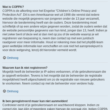
Wat is COPPA?
COPPA is de afkorting voor het Engelse "Children’s Online Privacy and
Protection Act". Dit is een Amerikaanse wet uit 1998 die vereist dat iedere
website die mogelijk gegevens van jongeren onder de 13 jaar verzamelt,
hiervoor de toestemming heeft van de ouders. Deze toestemming moet
schriftelijk of op een andere wijze gegeven worden, zodat de ouders weten dat
de website persoonlijke gegevens van hun kind, jonger dan 13, heeft. Indien je
niet zeker bent of deze wet al dan niet op jou of de website waarop je wil
registreren van toepassing is, neem dan contact op met een juridisch
raadgever voor meer informatie. Houd er rekening mee dat het phpBB-team
geen wettelijke informatie kan verschaffen en ook niet het aanspreekpunt is
voor deze wetgeving, tenzij dit hieronder vermeld wordt.
Omhoog
Waarom kan ik niet registreren?
Mogelijk heeft de beheerder je IP-adres verbannen, of de gebruikersnaam die
je opgeeft verboden. Tevens is het mogelijk dat de beheerder de registratie
mogelijkheid heeft uitgeschakeld om zo de registratie van nieuwe gebruikers
te voorkomen. Neem contact op met de beheerder voor verdere hulp.
Omhoog
Ik ben geregistreerd maar kan niet aanmelden!
Controleer eerst of je gebruikersnaam en wachtwoord kloppen. Indien ze
correct zijn, kan één of meerdere zaken hiervan de oorzaak zijn. Indien COPPA