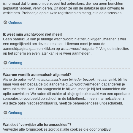
is normaal dat forums om de zoveel tijd gebruikers, die nog geen berichten
geplaatst hebben, verwijderen. Dit doen ze om de database qua omvang te
verkleinen. Probeer je opnieuw te registreren en meng je in de discussies.
Omhoog
Ik weet mijn wachtwoord niet meer!
Geen paniek! Je kan je huidige wachtwoord niet terug krijgen, maar er is wel
een mogelijkheid om deze te resetten. Hiervoor moet je naar de
aanmeldpagina gaan en klikken op
wachtwoord vergeten?
. Volg de instructies
op het scherm en even later kan je je weer aanmelden.
Omhoog
Waarom word ik automatisch afgemeld?
Als je de optie
meld mij automatisch aan bij ieder bezoek
niet aanvinkt, blijf je
maar voor een bepaalde tijd aangemeld. Zo wordt vermeden dat anderen je
account misbruiken. Om aangemeld te blijven, moet je bij het aanmelden die
optie aanvinken. We raden dit echter af als je gebruik maakt van een openbare
computer, bijvoorbeeld op school, in de bibliotheek, in een internetcafé, enz.
Als deze optie niet beschikbaar is, heeft de beheerder deze uitgeschakeld.
Omhoog
Wat doet "verwijder alle forumcookies"?
Verwijder alle forumcookies zorgt dat alle cookies die door phpBB3