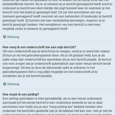
beperkte tijd nadat het geplaatst is) door te klikken op de
wijzig
knop van het
desbetreffende bericht. Als er al iemand op je bericht gereageerd heeft, komt er
onderaan je bericht een klein tekstje dat zegt hoeveel keer en wanneer je het
bericht voor het laatst je gewijzigd hebt. Dit zal niet verschijnen als nog
niemand gereageerd heeft, evenmin als een beheerder of moderator je bericht
gewijzigd heeft. Zij kunnen wel een mededeling toevoegen, waarom ze je
bericht gewijzigd hebben. Het verwijderen van een bericht is niet meer
mogelijk zodra er iemand op gereageerd heeft.
Omhoog
Hoe voeg ik een onderschrift toe aan mijn bericht?
Om een onderschrift aan je bericht toe te voegen, moet je er eerst één maken.
Dit kun je via het gebruikerspaneel doen. Als je dit gedaan hebt, kun je de
optie
voeg mijn onderschrift toe
aanvinken als je een bericht plaatst. Je kunt er
ook voor zorgen dat je onderschrift automatisch aan ieder nieuw bericht wordt
toegevoegd. Dit doe je door de bijhorende optie te activeren in het
gebruikerspaneel (het is nog altijd mogelijk om het onderschrift uit te
schakelen als je het bericht plaatst).
Omhoog
Hoe maak ik een peiling?
Een peiling aanmaken is heel gemakkelijk, als je een nieuw onderwerp
aanmaakt (of het eerste bericht in een onderwerp bewerkt en als je daar
permissies voor hebt) zou je een "voeg peiling toe" tabblad moeten zien
onderaan het berichten-gedeelte (als je dit tabblad niet kan zien, heb je niet de