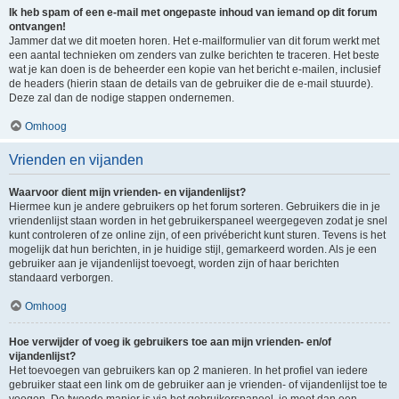
Ik heb spam of een e-mail met ongepaste inhoud van iemand op dit forum
ontvangen!
Jammer dat we dit moeten horen. Het e-mailformulier van dit forum werkt met
een aantal technieken om zenders van zulke berichten te traceren. Het beste
wat je kan doen is de beheerder een kopie van het bericht e-mailen, inclusief
de headers (hierin staan de details van de gebruiker die de e-mail stuurde).
Deze zal dan de nodige stappen ondernemen.
Omhoog
Vrienden en vijanden
Waarvoor dient mijn vrienden- en vijandenlijst?
Hiermee kun je andere gebruikers op het forum sorteren. Gebruikers die in je
vriendenlijst staan worden in het gebruikerspaneel weergegeven zodat je snel
kunt controleren of ze online zijn, of een privébericht kunt sturen. Tevens is het
mogelijk dat hun berichten, in je huidige stijl, gemarkeerd worden. Als je een
gebruiker aan je vijandenlijst toevoegt, worden zijn of haar berichten
standaard verborgen.
Omhoog
Hoe verwijder of voeg ik gebruikers toe aan mijn vrienden- en/of
vijandenlijst?
Het toevoegen van gebruikers kan op 2 manieren. In het profiel van iedere
gebruiker staat een link om de gebruiker aan je vrienden- of vijandenlijst toe te