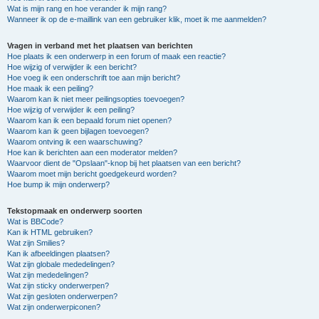
Wat is mijn rang en hoe verander ik mijn rang?
Wanneer ik op de e-maillink van een gebruiker klik, moet ik me aanmelden?
Vragen in verband met het plaatsen van berichten
Hoe plaats ik een onderwerp in een forum of maak een reactie?
Hoe wijzig of verwijder ik een bericht?
Hoe voeg ik een onderschrift toe aan mijn bericht?
Hoe maak ik een peiling?
Waarom kan ik niet meer peilingsopties toevoegen?
Hoe wijzig of verwijder ik een peiling?
Waarom kan ik een bepaald forum niet openen?
Waarom kan ik geen bijlagen toevoegen?
Waarom ontving ik een waarschuwing?
Hoe kan ik berichten aan een moderator melden?
Waarvoor dient de "Opslaan"-knop bij het plaatsen van een bericht?
Waarom moet mijn bericht goedgekeurd worden?
Hoe bump ik mijn onderwerp?
Tekstopmaak en onderwerp soorten
Wat is BBCode?
Kan ik HTML gebruiken?
Wat zijn Smilies?
Kan ik afbeeldingen plaatsen?
Wat zijn globale mededelingen?
Wat zijn mededelingen?
Wat zijn sticky onderwerpen?
Wat zijn gesloten onderwerpen?
Wat zijn onderwerpiconen?