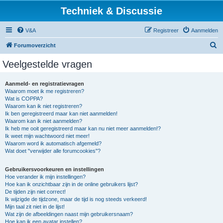
Techniek & Discussie
V&A
Registreer
Aanmelden
Z
Forumoverzicht
o
Veelgestelde vragen
e
k
Aanmeld- en registratievragen
Waarom moet ik me registreren?
Wat is COPPA?
Waarom kan ik niet registreren?
Ik ben geregistreerd maar kan niet aanmelden!
Waarom kan ik niet aanmelden?
Ik heb me ooit geregistreerd maar kan nu niet meer aanmelden!?
Ik weet mijn wachtwoord niet meer!
Waarom word ik automatisch afgemeld?
Wat doet "verwijder alle forumcookies"?
Gebruikersvoorkeuren en instellingen
Hoe verander ik mijn instellingen?
Hoe kan ik onzichtbaar zijn in de online gebruikers lijst?
De tijden zijn niet correct!
Ik wijzigde de tijdzone, maar de tijd is nog steeds verkeerd!
Mijn taal zit niet in de lijst!
Wat zijn de afbeeldingen naast mijn gebruikersnaam?
Hoe kan ik een avatar instellen?