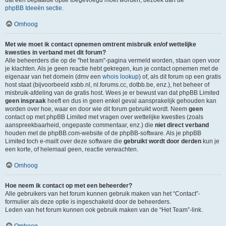
dat een bepaalde optie toegevoegd moet worden, bezoek dan de
phpBB Ideeën sectie
.
Omhoog
Met wie moet ik contact opnemen omtrent misbruik en/of wettelijke
kwesties in verband met dit forum?
Alle beheerders die op de "het team"-pagina vermeld worden, staan open voor
je klachten. Als je geen reactie hebt gekregen, kun je contact opnemen met de
eigenaar van het domein (dmv een
whois lookup
) of, als dit forum op een gratis
host staat (bijvoorbeeld xsbb.nl, nl.forums.cc, dotbb.be, enz.), het beheer of
misbruik-afdeling van de gratis host. Wees je er bewust van dat phpBB Limited
geen inspraak
heeft en dus in geen enkel geval aansprakelijk gehouden kan
worden over hoe, waar en door wie dit forum gebruikt wordt. Neem
geen
contact op met phpBB Limited met vragen over wettelijke kwesties (zoals
aanspreekbaarheid, ongepaste commentaar, enz.) die
niet direct verband
houden met de phpBB.com-website of de phpBB-software. Als je phpBB
Limited toch e-mailt over deze software die
gebruikt wordt door derden
kun je
een korte, of helemaal geen, reactie verwachten.
Omhoog
Hoe neem ik contact op met een beheerder?
Alle gebruikers van het forum kunnen gebruik maken van het “Contact”-
formulier als deze optie is ingeschakeld door de beheerders.
Leden van het forum kunnen ook gebruik maken van de “Het Team”-link.