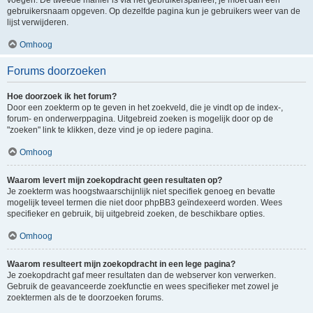
voegen. De tweede manier is via het gebruikerspaneel, je moet dan een
gebruikersnaam opgeven. Op dezelfde pagina kun je gebruikers weer van de
lijst verwijderen.
Omhoog
Forums doorzoeken
Hoe doorzoek ik het forum?
Door een zoekterm op te geven in het zoekveld, die je vindt op de index-,
forum- en onderwerppagina. Uitgebreid zoeken is mogelijk door op de
"zoeken" link te klikken, deze vind je op iedere pagina.
Omhoog
Waarom levert mijn zoekopdracht geen resultaten op?
Je zoekterm was hoogstwaarschijnlijk niet specifiek genoeg en bevatte
mogelijk teveel termen die niet door phpBB3 geïndexeerd worden. Wees
specifieker en gebruik, bij uitgebreid zoeken, de beschikbare opties.
Omhoog
Waarom resulteert mijn zoekopdracht in een lege pagina?
Je zoekopdracht gaf meer resultaten dan de webserver kon verwerken.
Gebruik de geavanceerde zoekfunctie en wees specifieker met zowel je
zoektermen als de te doorzoeken forums.