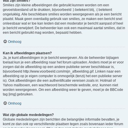
Wat zijn Smilies?
Smilies zijn kleine afbeeldingen die gebruikt kunnen worden om een
gevoelstoestand uit te drukken, bijvoorbeeld :) betekent blij, :( betekent
ongelukkig. Alle beschikbare smilies worden weergegeven als je een bericht
plaatst. Maak geen overdadig gebruik van smilies, ze maken een bericht snel
onleesbaar wat er toe kan leiden dat een moderator je bericht aanpast of heel
je bericht verwijdert. De beheerder kan ook een maximaal aantal smilies, dat in
een bericht gebruikt mag worden, bepaald hebben.
Omhoog
Kan ik afbeeldingen plaatsen?
Ja, je kunt afbeeldingen in je bericht weergeven. Als de beheerder bijlagen
toelaat kun je een afbeelding naar het forum uploaden. Anders moet je er voor
zorgen dat de afbeelding op een andere publieke server beschikbaar is,
bijvoorbeeld http://www.voorbeeld.com/mijn_afbeelding.gif. Linken naar een
afbeelding op je eigen computer is onmogelijk (tenzij het een publieke server
is). Ook afbeeldingen die een authentificatie vereisen zoals in: Hotmail of
Yahoo mailboxen, een wachtwoord beschermde website, enz. kunnen niet
worden weergegeven. Om een afbeelding weer te geven, moet je de BBCode
tag [img] gebruiken.
Omhoog
Wat zijn globale mededelingen?
Globale mededelingen zijn berichten die belangrijke informatie bevatten, je
komt ze dan ook op verschillende plaatsen tegen zoals bovenaan ieder forum